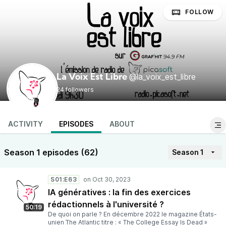
FOLLOW
@la_voix_est_libre
La Voix Est Libre
24 followers
ACTIVITY
EPISODES
ABOUT
Season 1 episodes (62)
Season 1
S01:E63
IA génératives : la fin des exercices
rédactionnels à l'université ?
50:19
De quoi on parle ? En décembre 2022 le magazine États-
unien The Atlantic titre : « The College Essay Is Dead »