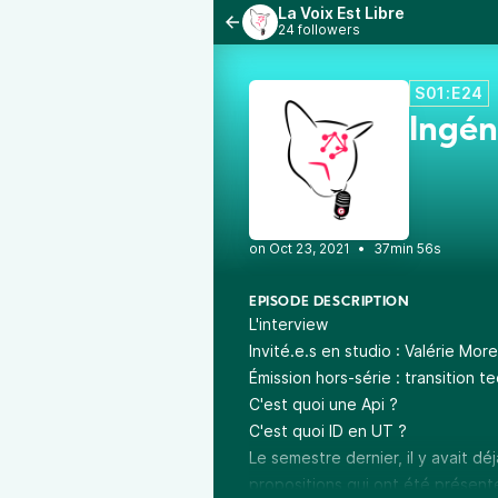
La Voix Est Libre
24 followers
S01:E24
Ingén
•
37min 56s
EPISODE DESCRIPTION
L'interview
Invité.e.s en studio : Valérie Mo
Émission hors-série : transition 
C'est quoi une Api ?
C'est quoi ID en UT ?
Le semestre dernier, il y avait dé
propositions qui ont été présenté