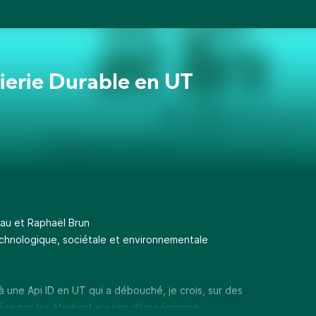
ierie Durable en UT
reau et Raphaël Brun
technologique, sociétale et environnementale
jà une Api ID en UT qui a débouché, je crois, sur des
es par les étudiant.e.s lors d'un séminaire