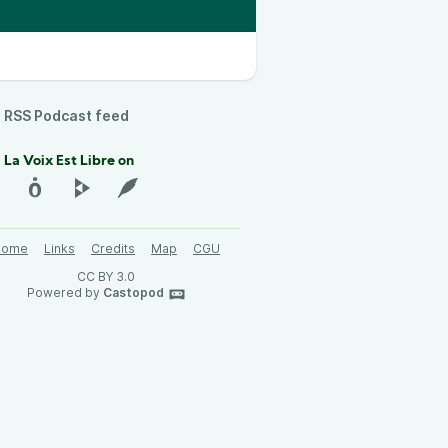
RSS Podcast feed
 La Voix Est Libre on
Home
Links
Credits
Map
CGU
CC BY 3.0
Powered by
Castopod