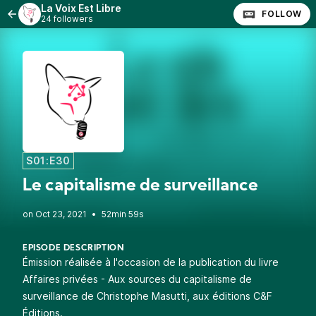
La Voix Est Libre
FOLLOW
24 followers
S01:E30
Le capitalisme de surveillance
•
52min 59s
EPISODE DESCRIPTION
Émission réalisée à l'occasion de la publication du livre
Affaires privées - Aux sources du capitalisme de
surveillance
de
Christophe Masutti
, aux éditions
C&F
Éditions
.