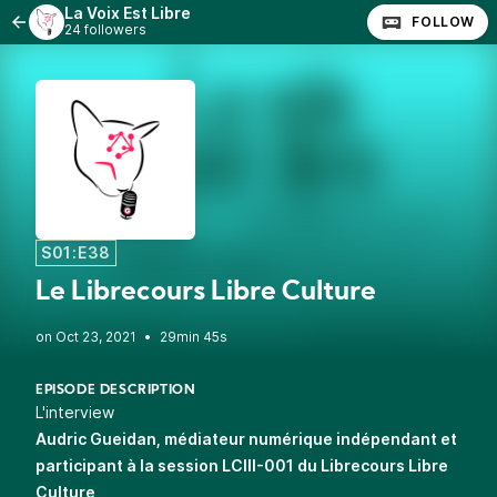
La Voix Est Libre
FOLLOW
24 followers
S01:E38
Le Librecours Libre Culture
•
29min 45s
EPISODE DESCRIPTION
L'interview
Audric Gueidan
, médiateur numérique indépendant et
participant à la session
LCIII-001
du Librecours Libre
Culture