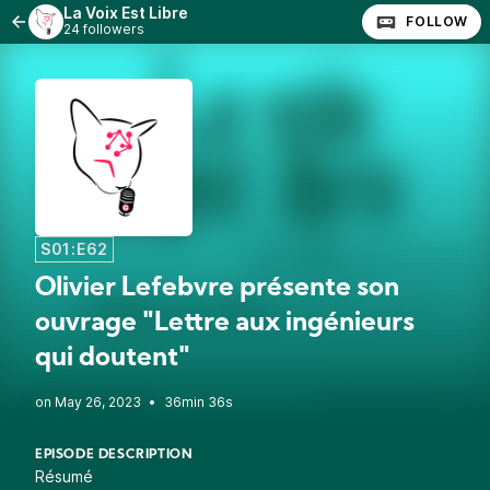
La Voix Est Libre
FOLLOW
24 followers
S01:E62
Olivier Lefebvre présente son
ouvrage "Lettre aux ingénieurs
qui doutent"
•
36min 36s
EPISODE DESCRIPTION
Résumé