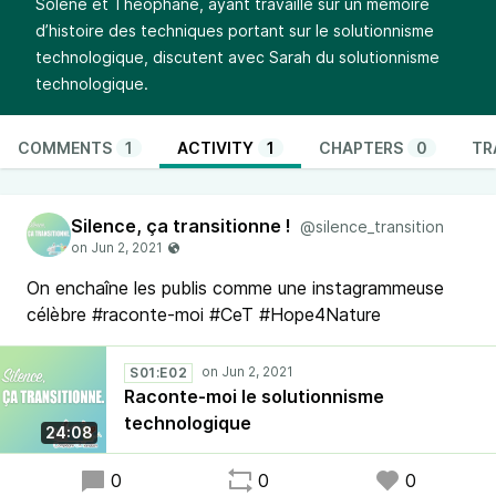
Solène et Théophane, ayant travaillé sur un mémoire
d’histoire des techniques portant sur le solutionnisme
technologique, discutent avec Sarah du solutionnisme
technologique.
COMMENTS
1
ACTIVITY
1
CHAPTERS
0
TR
Silence, ça transitionne !
@silence_transition
On enchaîne les publis comme une instagrammeuse
célèbre #raconte-moi #CeT #Hope4Nature
S01:E02
Raconte-moi le solutionnisme
technologique
24:08
0
0
0