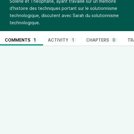
Solène et Théophane, ayant travaillé sur un mémoire
d’histoire des techniques portant sur le solutionnisme
technologique, discutent avec Sarah du solutionnisme
technologique.
COMMENTS
1
ACTIVITY
1
CHAPTERS
0
TR