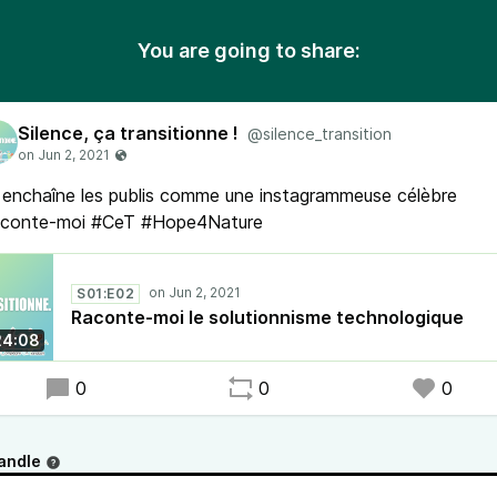
You are going to share:
Silence, ça transitionne !
@silence_transition
enchaîne les publis comme une instagrammeuse célèbre
aconte-moi #CeT #Hope4Nature
S01:E02
Raconte-moi le solutionnisme technologique
24:08
0
0
0
andle