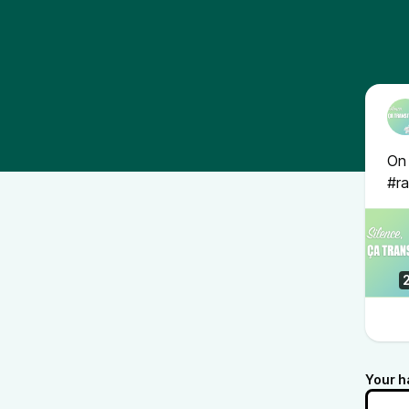
On 
#r
Your h