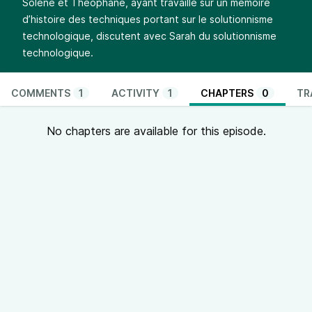
Solène et Théophane, ayant travaillé sur un mémoire
d’histoire des techniques portant sur le solutionnisme
technologique, discutent avec Sarah du solutionnisme
technologique.
COMMENTS
1
ACTIVITY
1
CHAPTERS
0
TR
No chapters are available for this episode.