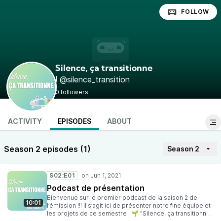
FOLLOW
Silence, ça transitionne
@silence_transition
!
0 followers
ACTIVITY
EPISODES
ABOUT
Season 2 episodes (1)
Season 2
S02:E01
Podcast de présentation
Bienvenue sur le premier podcast de la saison 2 de
10:01
l’émission !!! Il s’agit ici de présenter notre fine équipe et
les projets de ce semestre ! 🌱 "Silence, ça transitionne