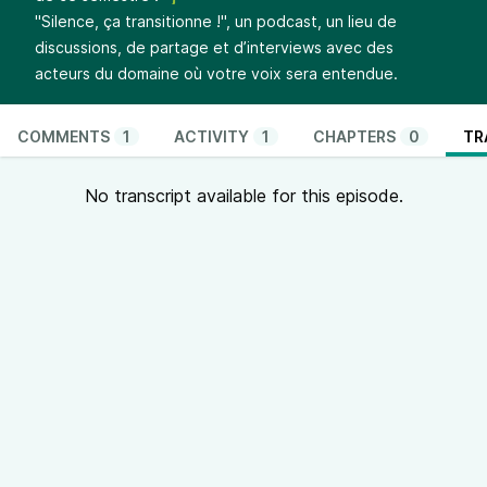
"Silence, ça transitionne !", un podcast, un lieu de
discussions, de partage et d’interviews avec des
acteurs du domaine où votre voix sera entendue.
COMMENTS
1
ACTIVITY
1
CHAPTERS
0
TR
No transcript available for this episode.