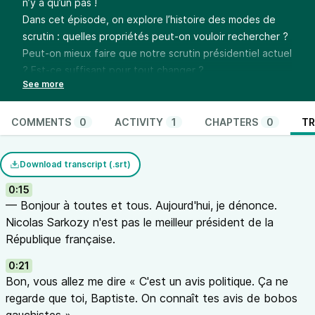
n’y a qu’un pas !
Dans cet épisode, on explore l’histoire des modes de
scrutin : quelles propriétés peut-on vouloir rechercher ?
Peut-on mieux faire que notre scrutin présidentiel actuel
? Est-ce suffisant pour tout changer ?
Avec David Savourey.
Musiques
Une foule, album Tancade - Gaspard Claus - CC-BY-NC-
COMMENTS
0
ACTIVITY
1
CHAPTERS
0
TR
SA, déniché sur
Ziklibrenbib
Caracas - Tintamare, album épilogue, licence CC-BY-SA
Download transcript (.srt)
3.0, déniché sur
Ziklibrenbib
Le générique
0:15
— Bonjour à toutes et tous. Aujourd'hui, je dénonce.
Near death experience
par Marker beacon (album Dead
Nicolas Sarkozy n'est pas le meilleur président de la
frequencies), CC-BY
République française.
0:21
Bon, vous allez me dire « C'est un avis politique. Ça ne
regarde que toi, Baptiste. On connaît tes avis de bobos