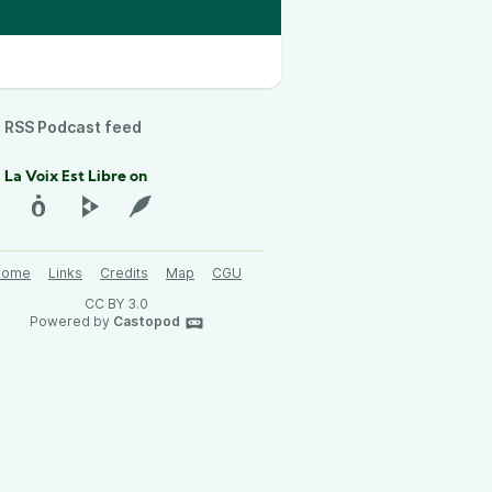
RSS Podcast feed
 La Voix Est Libre on
Home
Links
Credits
Map
CGU
CC BY 3.0
Powered by
Castopod