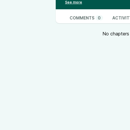
Une foule, album Tancade - Gasp
Caracas - Tintamare, album épilo
Le générique
COMMENTS
0
ACTIVIT
Near death experience
par Marke
No chapters a