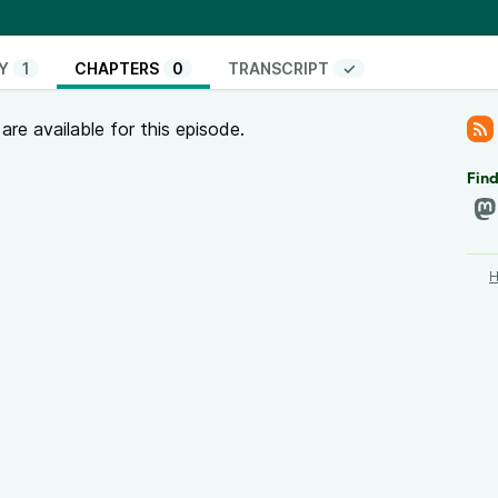
ard Claus - CC-BY-NC-SA, déniché sur
Ziklibrenbib
gue, licence CC-BY-SA 3.0, déniché sur
Ziklibrenbib
Y
1
CHAPTERS
0
TRANSCRIPT
✓
r beacon (album Dead frequencies), CC-BY
re available for this episode.
Find