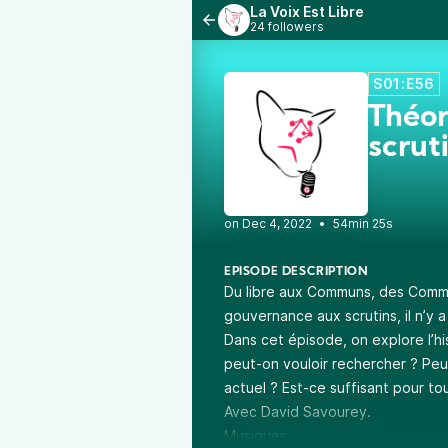
La Voix Est Libre
24 followers
S01:E56
Théor
scrut
•
54min 25s
EPISODE DESCRIPTION
Du libre aux Communs, des Com
gouvernance aux scrutins, il n’y a
Dans cet épisode, on explore l’hi
peut-on vouloir rechercher ? Peut
actuel ? Est-ce suffisant pour to
Avec David Savourey.
Musiques