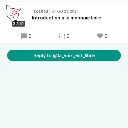
S01:E08
Introduction à la monnaie libre
37:51
0
0
0
Reply to @la_voix_est_libre