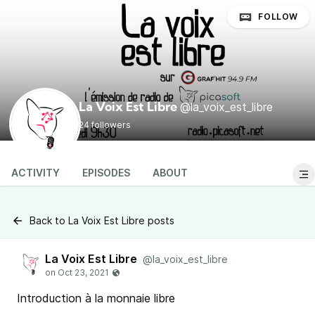
FOLLOW
@la_voix_est_libre
La Voix Est Libre
24 followers
ACTIVITY
EPISODES
ABOUT
Back to La Voix Est Libre posts
La Voix Est Libre
@la_voix_est_libre
Introduction à la monnaie libre