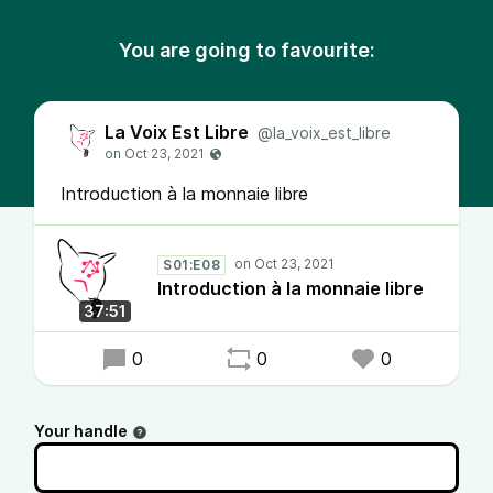
You are going to favourite:
La Voix Est Libre
@la_voix_est_libre
Introduction à la monnaie libre
S01:E08
Introduction à la monnaie libre
37:51
0
0
0
Your handle