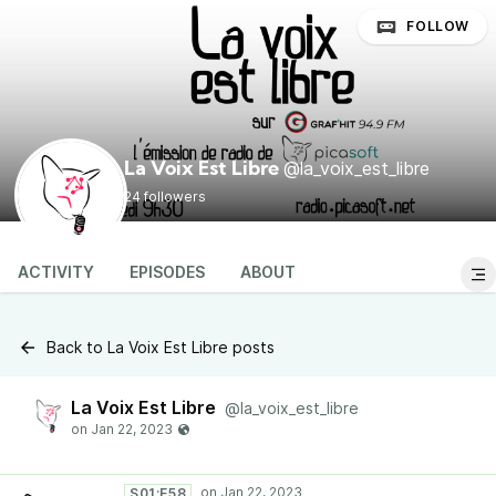
FOLLOW
@la_voix_est_libre
La Voix Est Libre
24 followers
ACTIVITY
EPISODES
ABOUT
Back to La Voix Est Libre posts
La Voix Est Libre
@la_voix_est_libre
S01:E58