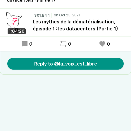
datacenters (Partie 1)
S01:E44
Les mythes de la dématérialisation,
épisode 1 : les datacenters (Partie 1)
1:04:20
0
0
0
Reply to @la_voix_est_libre