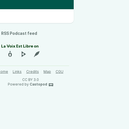
RSS Podcast feed
 La Voix Est Libre on
Home
Links
Credits
Map
CGU
CC BY 3.0
Powered by
Castopod