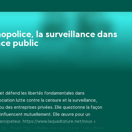
opolice, la surveillance dans
ace public
et défend les libertés fondamentales dans
iation lutte contre la censure et la surveillance,
ou des entreprises privées. Elle questionne la façon
s'influencent mutuellement. Elle œuvre pour un
mancipateur.
https://www.laquadrature.net/nous
»
s, la « Smart City » révèle son vrai visage : celui d'une