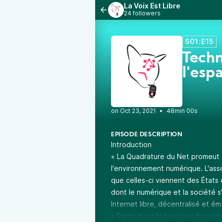
La Voix Est Libre
24 followers
S01:E15
Techn
l'esp
•
48min 00s
EPISODE DESCRIPTION
Introduction
« La Quadrature du Net promeut 
l'environnement numérique. L'assoc
que celles-ci viennent des États 
dont le numérique et la société 
Internet libre, décentralisé et é
« Partout sur le territoire françai