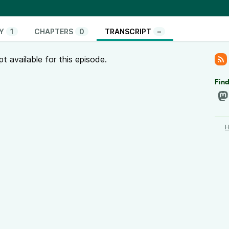
er beacon (album Dead frequencies)
Y
1
CHAPTERS
0
TRANSCRIPT
–
page_id=71
pt available for this episode.
m The-Butchers-Ballroom by Diablo-Swing-Orchestra,
Find
//ziklibrenbib.fr
rrr, CC-BY-NC-ND