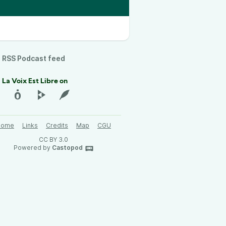
RSS Podcast feed
 La Voix Est Libre on
Home
Links
Credits
Map
CGU
CC BY 3.0
Powered by
Castopod