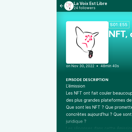
La Voix Est Libre
24 followers
S01:E55
NFT, 
•
48min 40s
EPISODE DESCRIPTION
L’émission
Les NFT ont fait couler beaucoup d
des plus grandes plateformes de 
Que sont les NFT ? Que promettent
concrètes aujourd’hui ? Que sont-
juridique ?
Les réponses dans cette émission