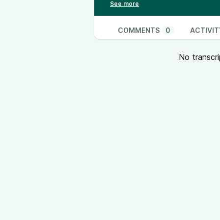
to-earn”.
Le générique
Near death experience par Mark
COMMENTS
0
ACTIVIT
http://www.markerbeacon.org/?
Licence CC BY
No transcri
Les musiques
Poetic-Pitbull-Revolutions, albu
CC-BY-NC-ND, déniché sur
https:
Croute, album moisissure by Igo