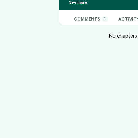
dans notre environnement numériq
d'éducation populaire au numériqu
L'interview
COMMENTS
1
ACTIVIT
Pascal Gascoin, chargé de la mi
(Centres d'Entraînement aux Mét
No chapters a
Pascal, tu nous parles actuelleme
que tu peux nous présenter en q
en outre-mer, et nous parler des
?
Tu portes une mission nationale q
que tu peux nous expliquer ce qu
Ce mercredi 5 juin, tu as partici
qui regroupe des outils libres au
travail que tu mènes depuis plus
cette épopée ?
L'échange
« Le principe de l'éducation pop
d'enseignement traditionnel, une 
social ». Une présentation de ce 