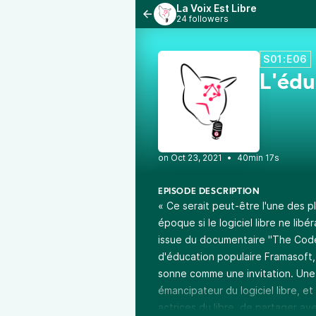
La Voix Est Libre
24 followers
S01:E06
L'édu
•
40min 17s
EPISODE DESCRIPTION
« Ce serait peut-être l'une des
époque si le logiciel libre ne lib
issue du documentaire "The Code",
d'éducation populaire Framasoft,
sonne comme une invitation. Une 
émancipateur du logiciel libre, et
actrices du libre, de partager a