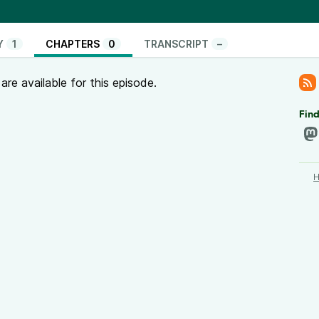
ue. Ce défi d'émancipation, c'est un enjeu
e libre et ouvert.
Y
1
CHAPTERS
0
TRANSCRIPT
–
ssion « Libre, Éducation Nouvelle » des Ceméa
hodes d'Education Active)
re available for this episode.
nt depuis le Ceméa de l'île de la Réunion, est-ce
uelques mots la mission des Ceméa en métropole et
Find
 actions d'éducation populaire que tu mets en place
ui s'appelle « Libre, Éducation Nouvelle ». Est-ce
i t'a donné envie de créer cette mission ?
pé au lancement de la plate-forme Bertel Numérique,
 service des associations. C'est l'aboutissement d'un
ieurs années, est-ce que tu veux bien nous raconter
ulaire, c'est de promouvoir, en dehors du système
éducation visant la transformation et le progrès
qu'est l'éducation populaire à travers quelques