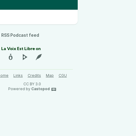
RSS Podcast feed
 La Voix Est Libre on
Home
Links
Credits
Map
CGU
CC BY 3.0
Powered by
Castopod