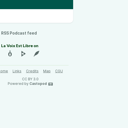
RSS Podcast feed
 La Voix Est Libre on
Home
Links
Credits
Map
CGU
CC BY 3.0
Powered by
Castopod