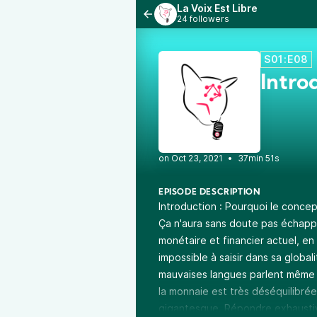
La Voix Est Libre
24 followers
S01:E08
Intro
•
37min 51s
EPISODE DESCRIPTION
Introduction : Pourquoi le concep
Ça n'aura sans doute pas échappé
monétaire et financier actuel, e
impossible à saisir dans sa globa
mauvaises langues parlent même d
la monnaie est très déséquilibrée,
gigantesque. Répondre exhausti