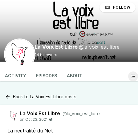
FOLLOW
@la_voix_est_libre
La Voix Est Libre
24 followers
ACTIVITY
EPISODES
ABOUT
Back to La Voix Est Libre posts
La Voix Est Libre
@la_voix_est_libre
La neutralité du Net