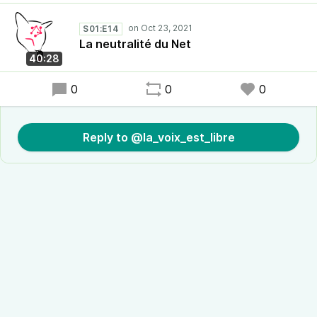
S01:E14
La neutralité du Net
40:28
0
0
0
Reply to @la_voix_est_libre