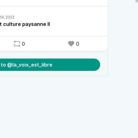
et culture paysanne II
0
0
 to @la_voix_est_libre