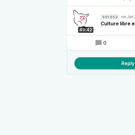
S01:E53
Culture libre 
49:42
0
Reply