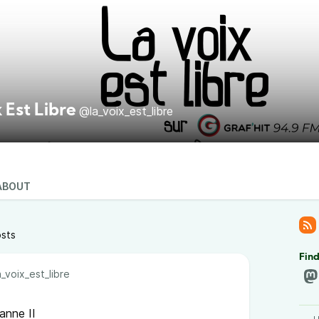
 Est Libre
@la_voix_est_libre
ABOUT
osts
Find
_voix_est_libre
sanne II