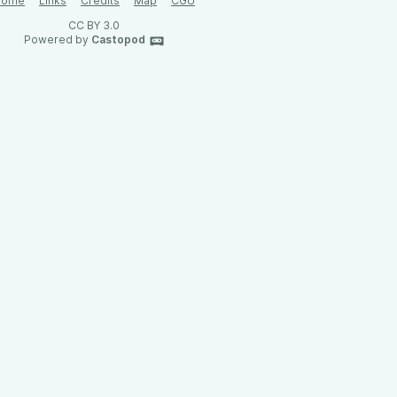
Home
Links
Credits
Map
CGU
CC BY 3.0
Powered by
Castopod