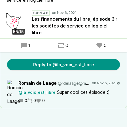
service en logiciel libre
S01:E48
Les financements du libre, épisode 3 :
les sociétés de service en logiciel
55:15
libre
1
0
0
Reply to @la_voix_est_libre
Romain de Laage
@rdelaage@mamot.fr
Super cool cet épisode :)
@la_voix_est_libre
0
0
0