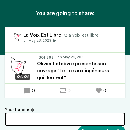
You are going to share:
La Voix Est Libre
@la_voix_est_libre
S01:E62
Olivier Lefebvre présente son
ouvrage "Lettre aux ingénieurs
36:36
qui doutent"
0
0
0
Your handle