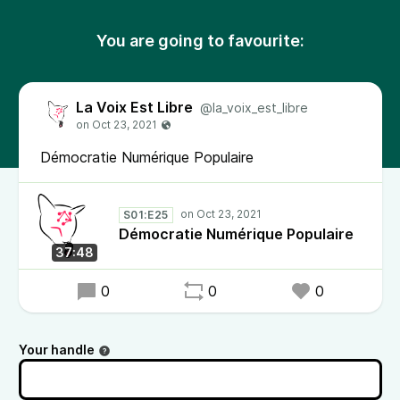
You are going to favourite:
La Voix Est Libre
@la_voix_est_libre
Démocratie Numérique Populaire
S01:E25
Démocratie Numérique Populaire
37:48
0
0
0
Your handle