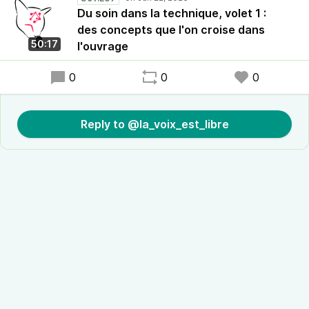
Du soin dans la technique, volet 1 :
des concepts que l'on croise dans
50:17
l'ouvrage
0
0
0
Reply to @la_voix_est_libre