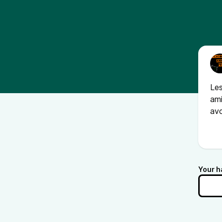
Les
ami
avo
Your h