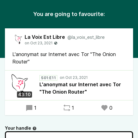
You are going to favourite:
La Voix Est Libre
@la_voix_est_libre
L'anonymat sur Internet avec Tor "The Onion
Router"
S01:E11
L'anonymat sur Internet avec Tor
"The Onion Router"
43:10
1
1
0
Your handle