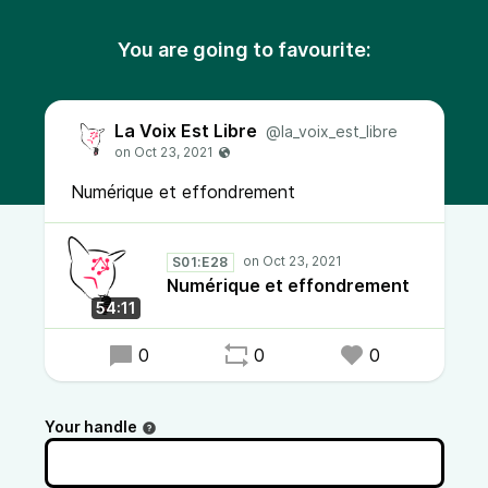
You are going to favourite:
La Voix Est Libre
@la_voix_est_libre
Numérique et effondrement
S01:E28
Numérique et effondrement
54:11
0
0
0
Your handle