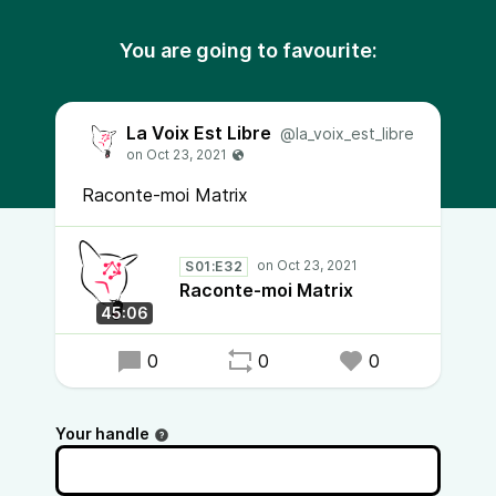
You are going to favourite:
La Voix Est Libre
@la_voix_est_libre
Raconte-moi Matrix
S01:E32
Raconte-moi Matrix
45:06
0
0
0
Your handle