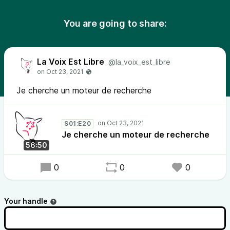
You are going to share:
La Voix Est Libre
@la_voix_est_libre
Je cherche un moteur de recherche
S01:E20
Je cherche un moteur de recherche
56:50
0
0
0
Your handle