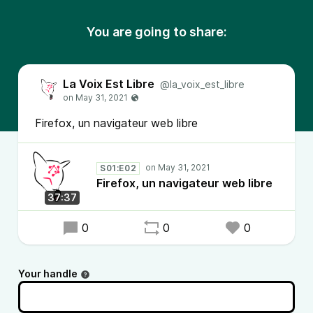
You are going to share:
La Voix Est Libre
@la_voix_est_libre
Firefox, un navigateur web libre
S01:E02
Firefox, un navigateur web libre
37:37
0
0
0
Your handle