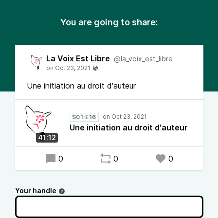
You are going to share:
La Voix Est Libre
@la_voix_est_libre
Une initiation au droit d'auteur
S01:E16
Une initiation au droit d'auteur
41:12
0
0
0
Your handle